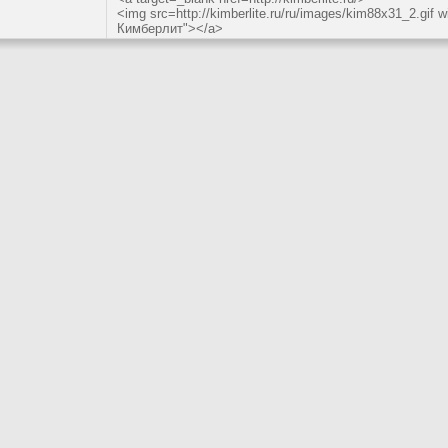
<img src=http://kimberlite.ru/ru/images/kim88x31_2.gi
Кимберлит"></a>